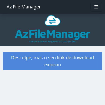
Az File Manager
Desculpe, mas o seu link de download
expirou