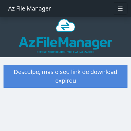
Az File Manager
Desculpe, mas o seu link de download
expirou