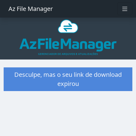
Az File Manager
Desculpe, mas o seu link de download
expirou